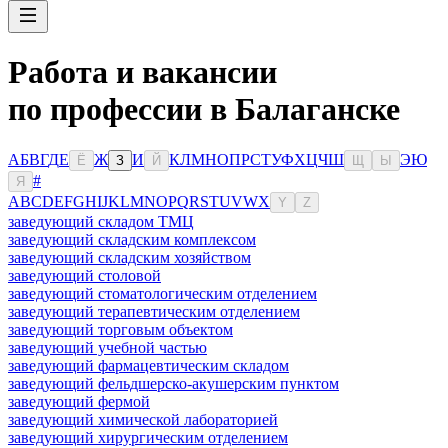
Работа и вакансии
по профессии в Балаганске
А
Б
В
Г
Д
Е
Ж
И
К
Л
М
Н
О
П
Р
С
Т
У
Ф
Х
Ц
Ч
Ш
Э
Ю
Ё
З
Й
Щ
Ы
#
Я
A
B
C
D
E
F
G
H
I
J
K
L
M
N
O
P
Q
R
S
T
U
V
W
X
Y
Z
заведующий складом ТМЦ
заведующий складским комплексом
заведующий складским хозяйством
заведующий столовой
заведующий стоматологическим отделением
заведующий терапевтическим отделением
заведующий торговым объектом
заведующий учебной частью
заведующий фармацевтическим складом
заведующий фельдшерско-акушерским пунктом
заведующий фермой
заведующий химической лабораторией
заведующий хирургическим отделением