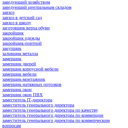
заведующий хозяйством
заведующий центральным складом
завхоз
завхоз в детский сад
завхоз в школу
заготовщик верха обуви
закройщик
закройщик одежды
закройщик-портной
закупщик
заливщик металла
замерщик
замерщик дверей
замерщик корпусной мебели
замерщик мебели
замерщик-монтажник
замерщик натяжных потолков
замерщик окон
замерщик окон ПВХ
заместитель IT-директора
заместитель генерального директора
заместитель генерального директора по качеству
заместитель генерального директора по коммерции
заместитель генерального директора по коммерческим
вопросам