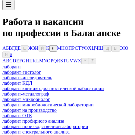
Работа и вакансии
по профессии в Балаганске
А
Б
В
Г
Д
Е
Ж
З
И
К
М
Н
О
П
Р
С
Т
У
Ф
Х
Ц
Ч
Ш
Э
Ю
Ё
Й
Л
Щ
Ы
#
Я
A
B
C
D
E
F
G
H
I
J
K
L
M
N
O
P
Q
R
S
T
U
V
W
X
Y
Z
лаборант
лаборант-гистолог
лаборант-исследователь
лаборант КДЛ
лаборант клинико-диагностической лаборатории
лаборант-металлограф
лаборант-микробиолог
лаборант микробиологической лаборатории
лаборант на производство
лаборант ОТК
лаборант пробирного анализа
лаборант производственной лаборатории
лаборант спектрального анализа