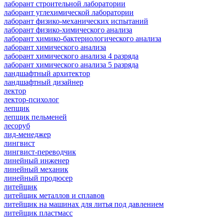
лаборант строительной лаборатории
лаборант углехимической лаборатории
лаборант физико-механических испытаний
лаборант физико-химического анализа
лаборант химико-бактериологического анализа
лаборант химического анализа
лаборант химического анализа 4 разряда
лаборант химического анализа 5 разряда
ландшафтный архитектор
ландшафтный дизайнер
лектор
лектор-психолог
лепщик
лепщик пельменей
лесоруб
лид-менеджер
лингвист
лингвист-переводчик
линейный инженер
линейный механик
линейный продюсер
литейщик
литейщик металлов и сплавов
литейщик на машинах для литья под давлением
литейщик пластмасс