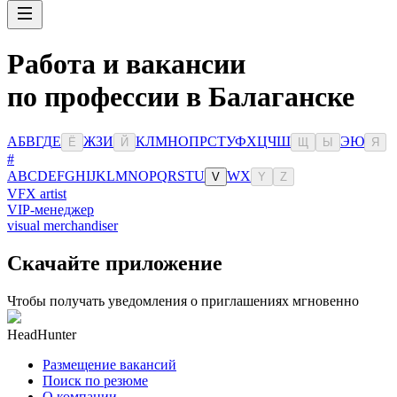
Работа и вакансии
по профессии в Балаганске
А
Б
В
Г
Д
Е
Ж
З
И
К
Л
М
Н
О
П
Р
С
Т
У
Ф
Х
Ц
Ч
Ш
Э
Ю
Ё
Й
Щ
Ы
Я
#
A
B
C
D
E
F
G
H
I
J
K
L
M
N
O
P
Q
R
S
T
U
W
X
V
Y
Z
VFX artist
VIP-менеджер
visual merchandiser
Скачайте приложение
Чтобы получать уведомления о приглашениях мгновенно
HeadHunter
Размещение вакансий
Поиск по резюме
О компании