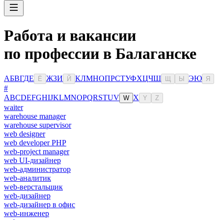
Работа и вакансии
по профессии в Балаганске
А
Б
В
Г
Д
Е
Ж
З
И
К
Л
М
Н
О
П
Р
С
Т
У
Ф
Х
Ц
Ч
Ш
Э
Ю
Ё
Й
Щ
Ы
Я
#
A
B
C
D
E
F
G
H
I
J
K
L
M
N
O
P
Q
R
S
T
U
V
X
W
Y
Z
waiter
warehouse manager
warehouse supervisor
web designer
web developer PHP
web-project manager
web UI-дизайнер
web-администратор
web-аналитик
web-верстальщик
web-дизайнер
web-дизайнер в офис
web-инженер