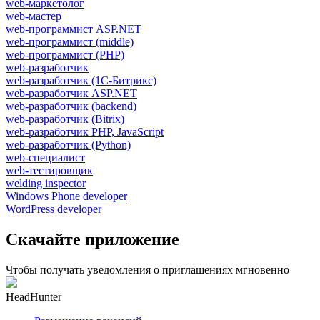
web-маркетолог
web-мастер
web-программист ASP.NET
web-программист (middle)
web-программист (PHP)
web-разработчик
web-разработчик (1С-Битрикс)
web-разработчик ASP.NET
web-разработчик (backend)
web-разработчик (Bitrix)
web-разработчик PHP, JavaScript
web-разработчик (Python)
web-специалист
web-тестировщик
welding inspector
Windows Phone developer
WordPress developer
Скачайте приложение
Чтобы получать уведомления о приглашениях мгновенно
HeadHunter