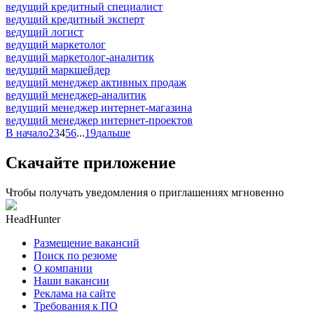
ведущий кредитный специалист
ведущий кредитный эксперт
ведущий логист
ведущий маркетолог
ведущий маркетолог-аналитик
ведущий маркшейдер
ведущий менеджер активных продаж
ведущий менеджер-аналитик
ведущий менеджер интернет-магазина
ведущий менеджер интернет-проектов
В начало
2
3
4
5
6
...
19
дальше
Скачайте приложение
Чтобы получать уведомления о приглашениях мгновенно
HeadHunter
Размещение вакансий
Поиск по резюме
О компании
Наши вакансии
Реклама на сайте
Требования к ПО