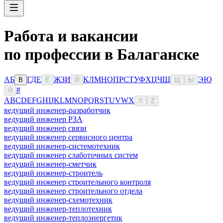
Работа и вакансии
по профессии в Балаганске
А
Б
Г
Д
Е
Ж
З
И
К
Л
М
Н
О
П
Р
С
Т
У
Ф
Х
Ц
Ч
Ш
Э
Ю
В
Ё
Й
Щ
Ы
#
Я
A
B
C
D
E
F
G
H
I
J
K
L
M
N
O
P
Q
R
S
T
U
V
W
X
Y
Z
ведущий инженер-разработчик
ведущий инженер РЗА
ведущий инженер связи
ведущий инженер сервисного центра
ведущий инженер-системотехник
ведущий инженер слаботочных систем
ведущий инженер-сметчик
ведущий инженер-строитель
ведущий инженер строительного контроля
ведущий инженер строительного отдела
ведущий инженер-схемотехник
ведущий инженер-теплотехник
ведущий инженер-теплоэнергетик