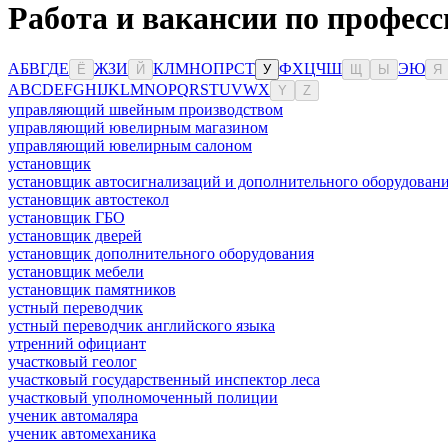
Работа и вакансии по професс
А
Б
В
Г
Д
Е
Ж
З
И
К
Л
М
Н
О
П
Р
С
Т
Ф
Х
Ц
Ч
Ш
Э
Ю
Ё
Й
У
Щ
Ы
Я
A
B
C
D
E
F
G
H
I
J
K
L
M
N
O
P
Q
R
S
T
U
V
W
X
Y
Z
управляющий швейным производством
управляющий ювелирным магазином
управляющий ювелирным салоном
установщик
установщик автосигнализаций и дополнительного оборудован
установщик автостекол
установщик ГБО
установщик дверей
установщик дополнительного оборудования
установщик мебели
установщик памятников
устный переводчик
устный переводчик английского языка
утренний официант
участковый геолог
участковый государственный инспектор леса
участковый уполномоченный полиции
ученик автомаляра
ученик автомеханика