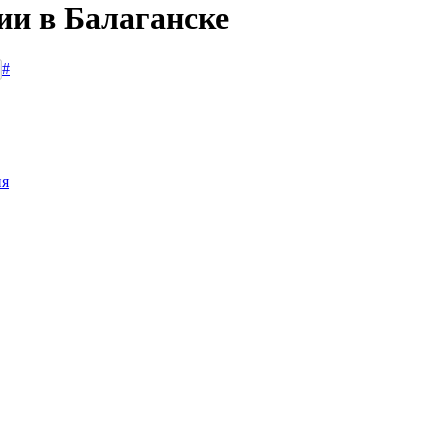
ии в Балаганске
#
ия