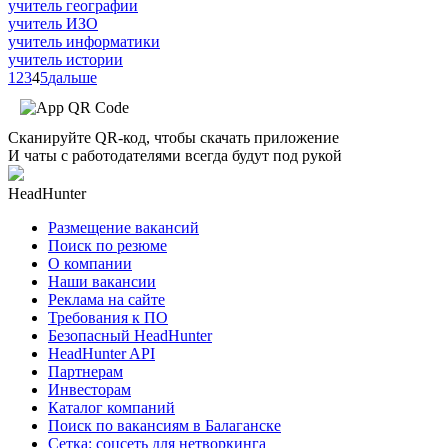
учитель географии
учитель ИЗО
учитель информатики
учитель истории
1
2
3
4
5
дальше
Сканируйте QR-код, чтобы скачать приложение
И чаты с работодателями всегда будут под рукой
HeadHunter
Размещение вакансий
Поиск по резюме
О компании
Наши вакансии
Реклама на сайте
Требования к ПО
Безопасный HeadHunter
HeadHunter API
Партнерам
Инвесторам
Каталог компаний
Поиск по вакансиям в Балаганске
Сетка: соцсеть для нетворкинга