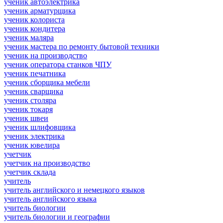
ученик автоэлектрика
ученик арматурщика
ученик колориста
ученик кондитера
ученик маляра
ученик мастера по ремонту бытовой техники
ученик на производство
ученик оператора станков ЧПУ
ученик печатника
ученик сборщика мебели
ученик сварщика
ученик столяра
ученик токаря
ученик швеи
ученик шлифовщика
ученик электрика
ученик ювелира
учетчик
учетчик на производство
учетчик склада
учитель
учитель английского и немецкого языков
учитель английского языка
учитель биологии
учитель биологии и географии