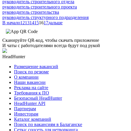
руководитель строительного отдела
руководитель строительного проекта
руководитель строительства
руководитель структурного подразделения
В начало
12
13
14
15
16
17
дальше
Сканируйте QR-код, чтобы скачать приложение
И чаты с работодателями всегда будут под рукой
HeadHunter
Размещение вакансий
Поиск по резюме
О компании
Наши вакансии
Реклама на сайте
Требования к ПО
Безопасный HeadHunter
HeadHunter API
Партнерам
Инвесторам
Каталог компаний
Поиск по вакансиям в Балаганске
Сетка: соцсеть для нетворкинга