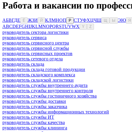
Работа и вакансии по професс
А
Б
В
Г
Д
Е
Ж
З
И
К
Л
М
Н
О
П
С
Т
У
Ф
Х
Ц
Ч
Ш
Э
Ю
Ё
Й
Р
Щ
Ы
Я
A
B
C
D
E
F
G
H
I
J
K
L
M
N
O
P
Q
R
S
T
U
V
W
X
Y
Z
руководитель сектора логистики
руководитель сервиса
руководитель сервисного центра
руководитель сервисной службы
руководитель сервисных проектов
руководитель сетевого отдела
руководитель склада
руководитель склада готовой продукции
руководитель складского комплекса
руководитель складской логистики
руководитель службы внутреннего аудита
руководитель службы внутреннего контроля
руководитель службы гостиничного хозяйства
руководитель службы доставки
руководитель службы заказчика
руководитель службы информационных технологий
руководитель службы ИТ
руководитель службы качества
руководитель службы клининга