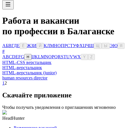
Работа и вакансии
по профессии в Балаганске
А
Б
В
Г
Д
Е
Ж
З
И
К
Л
М
Н
О
П
Р
С
Т
У
Ф
Х
Ц
Ч
Ш
Э
Ю
Ё
Й
Щ
Ы
Я
#
A
B
C
D
E
F
G
I
J
K
L
M
N
O
P
Q
R
S
T
U
V
W
X
H
Y
Z
HTML-CSS верстальщик
HTML-верстальщик
HTML-верстальщик (junior)
human resources director
1
2
Скачайте приложение
Чтобы получать уведомления о приглашениях мгновенно
HeadHunter
Размещение вакансий