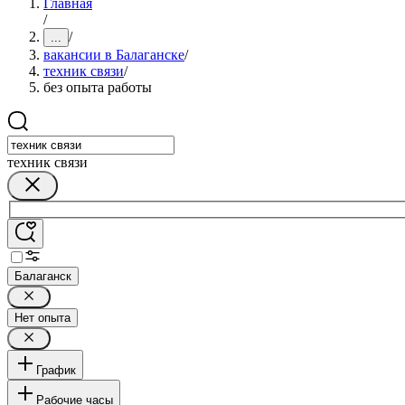
Главная
/
/
...
вакансии в Балаганске
/
техник связи
/
без опыта работы
техник связи
Балаганск
Нет опыта
График
Рабочие часы