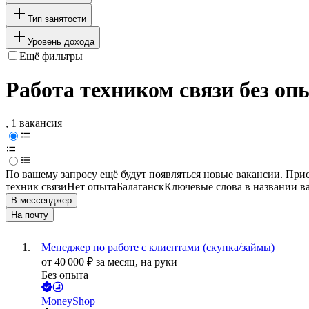
Тип занятости
Уровень дохода
Ещё фильтры
Работа техником связи без оп
, 1 вакансия
По вашему запросу ещё будут появляться новые вакансии. При
техник связи
Нет опыта
Балаганск
Ключевые слова в названии в
В мессенджер
На почту
Менеджер по работе с клиентами (скупка/займы)
от
40 000
₽
за месяц,
на руки
Без опыта
MoneyShop