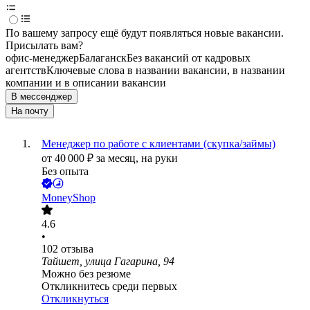
По вашему запросу ещё будут появляться новые вакансии.
Присылать вам?
офис-менеджер
Балаганск
Без вакансий от кадровых
агентств
Ключевые слова в названии вакансии, в названии
компании и в описании вакансии
В мессенджер
На почту
Менеджер по работе с клиентами (скупка/займы)
от
40 000
₽
за месяц,
на руки
Без опыта
MoneyShop
4.6
•
102
отзыва
Тайшет, улица Гагарина, 94
Можно без резюме
Откликнитесь среди первых
Откликнуться