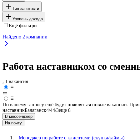
Тип занятости
Уровень дохода
Ещё фильтры
Найдено
2
компании
Работа наставником со сменн
, 1 вакансия
По вашему запросу ещё будут появляться новые вакансии. При
наставник
Балаганск
4/4
4/3
еще 8
В мессенджер
На почту
Менеджер по работе с клиентами (скупка/займы)