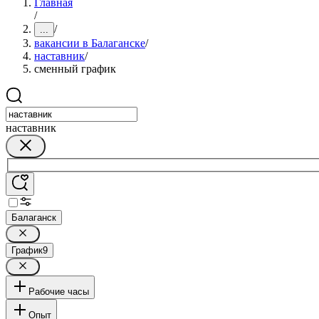
Главная
/
/
...
вакансии в Балаганске
/
наставник
/
сменный график
наставник
Балаганск
График
9
Рабочие часы
Опыт