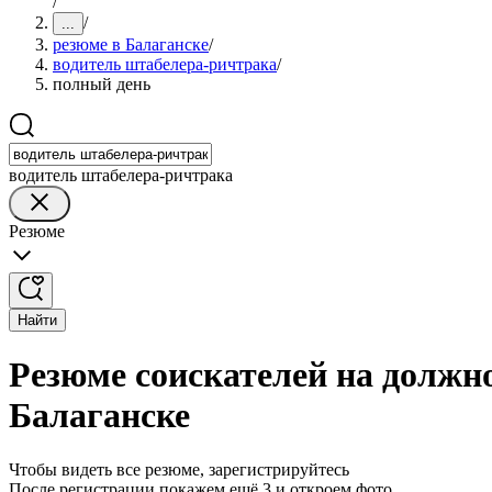
/
/
...
резюме в Балаганске
/
водитель штабелера-ричтрака
/
полный день
водитель штабелера-ричтрака
Резюме
Найти
Резюме соискателей на должн
Балаганске
Чтобы видеть все резюме, зарегистрируйтесь
После регистрации покажем ещё 3 и откроем фото