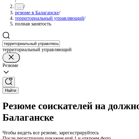
/
/
...
резюме в Балаганске
/
территориальный управляющий
/
полная занятость
территориальный управляющий
Резюме
Найти
Резюме соискателей на должн
Балаганске
Чтобы видеть все резюме, зарегистрируйтесь
После регистрации покажем ещё 1 и откроем фото