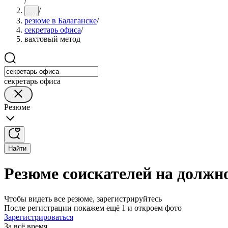
/
/
...
резюме в Балаганске
/
секретарь офиса
/
вахтовый метод
секретарь офиса
Резюме
Найти
Резюме соискателей на должно
Чтобы видеть все резюме, зарегистрируйтесь
После регистрации покажем ещё 1 и откроем фото
Зарегистрироваться
За всё время