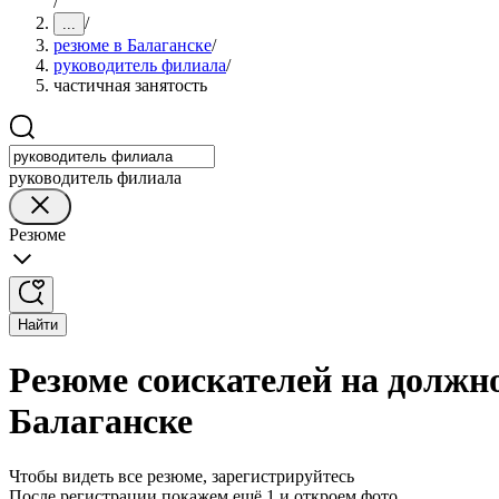
/
/
...
резюме в Балаганске
/
руководитель филиала
/
частичная занятость
руководитель филиала
Резюме
Найти
Резюме соискателей на должн
Балаганске
Чтобы видеть все резюме, зарегистрируйтесь
После регистрации покажем ещё 1 и откроем фото