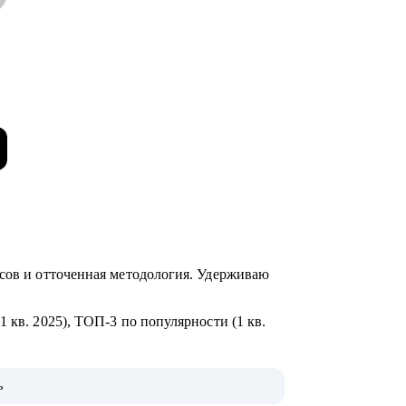
йсов и отточенная методология. Удерживаю
 кв. 2025), ТОП-3 по популярности (1 кв.
ихологии позволяют работать с системой
ь
ьных ограничений до требований HR.