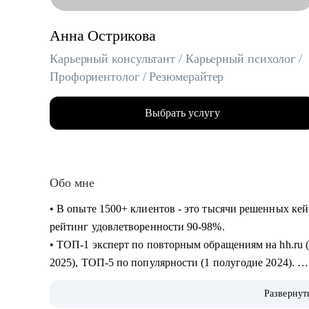
Анна Острикова
Карьерный консультант / Карьерный психолог /
Профориентолог / Резюмерайтер
Выбрать услугу
Обо мне
• В опыте 1500+ клиентов - это тысячи решенных ке
рейтинг удовлетворенности 90-98%.
• ТОП-1 эксперт по повторным обращениям на hh.ru (1
2025), ТОП-5 по популярности (1 полугодие 2024).
• 6+ лет на руководящих HR-позициях и 10+ лет в пс
Развернут
"Человек-Карьера" на всех уровнях: от бессознател