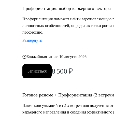
• туризм, гостеприимство
• закупки, тендеры
Профориентация: выбор карьерного вектора
• логистика, ВЭД
Профориентация поможет найти вдохновляющую ра
• маркетинг, PR
личностных особенностей, определив точки роста 
• образование
профессию.
• бухгалтерия
Развернуть
• психология
• аналитика
• склад
Ближайшая запись
10 августа 2026
• HR
8 500
₽
Записаться
Жизнь слишком коротка для нелюбимой работы, запи
Готовое резюме + Профориентация (2 встречи
Пакет консультаций из 2-х встреч для получения о
карьерного направления и создания эффективного 