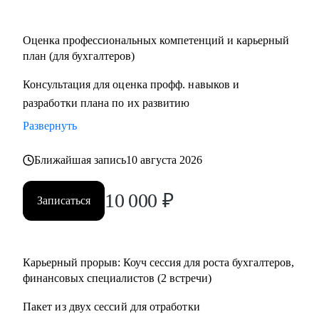
Кому могу помочь:
Оценка профессиональных компетенций и карьерный
• Финансовым директорам, желающим выйти на
план (для бухгалтеров)
качественно иной уровень дохода.
Консультация для оценка профф. навыков и
• Бухгалтерам, которые хотят вырасти до главбуха.
разработки плана по их развитию
• Главным бухгалтерам, которые "засиделись на одном
месте".
Развернуть
• Финансовым менеджерам, аналитикам, методологам и
налоговым консультантам.
Ближайшая запись
10 августа 2026
10 000
₽
Записаться
Карьерный прорыв: Коуч сессия для роста бухгалтеров,
финансовых специалистов (2 встречи)
Пакет из двух сессий для отработки