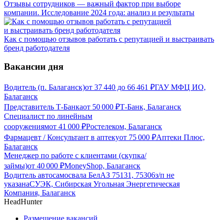
Отзывы сотрудников — важный фактор при выборе
компании. Исследование 2024 года: анализ и результаты
Как с помощью отзывов работать с репутацией и выстраивать
бренд работодателя
Вакансии дня
Водитель (п. Балаганск)
от
37 440
до
66 461
₽
ГАУ МФЦ ИО,
Балаганск
Представитель Т-Банка
от
50 000
₽
Т-Банк, Балаганск
Специалист по линейным
сооружениям
от
41 000
₽
Ростелеком, Балаганск
Фармацевт / Консультант в аптеку
от
75 000
₽
Аптеки Плюс,
Балаганск
Менеджер по работе с клиентами (скупка/
займы)
от
40 000
₽
MoneyShop, Балаганск
Водитель автосамосвала БелАЗ 75131, 75306
з/п не
указана
СУЭК, Сибирская Угольная Энергетическая
Компания, Балаганск
HeadHunter
Размещение вакансий