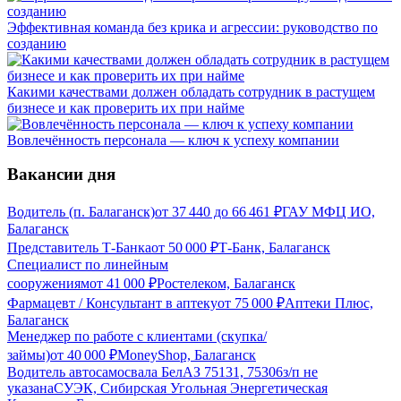
Эффективная команда без крика и агрессии: руководство по
созданию
Какими качествами должен обладать сотрудник в растущем
бизнесе и как проверить их при найме
Вовлечённость персонала — ключ к успеху компании
Вакансии дня
Водитель (п. Балаганск)
от
37 440
до
66 461
₽
ГАУ МФЦ ИО,
Балаганск
Представитель Т-Банка
от
50 000
₽
Т-Банк, Балаганск
Специалист по линейным
сооружениям
от
41 000
₽
Ростелеком, Балаганск
Фармацевт / Консультант в аптеку
от
75 000
₽
Аптеки Плюс,
Балаганск
Менеджер по работе с клиентами (скупка/
займы)
от
40 000
₽
MoneyShop, Балаганск
Водитель автосамосвала БелАЗ 75131, 75306
з/п не
указана
СУЭК, Сибирская Угольная Энергетическая