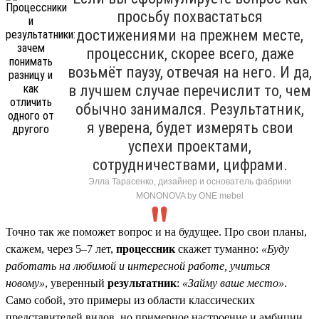
просьбу похвастаться
достижениями на прежнем месте,
процессник, скорее всего, даже
возьмёт паузу, отвечая на него. И да,
в лучшем случае перечислит то, чем
обычно занимался. Результатник,
я уверена, будет измерять свои
успехи проектами,
сотрудничествами, цифрами.
Элла Тарасенко, дизайнер и основатель фабрики
MONONOVA by ONE mebel
Точно так же поможет вопрос и на будущее. Про свои планы,
скажем, через 5–7 лет,
процессник
скажет туманно:
«Буду
работать на любимой и интересной работе, учиться
новому»
, уверенный
результатник
:
«Займу ваше место»
.
Само собой, это примеры из области классических
представителей видов, но примерное настроение и амбиции