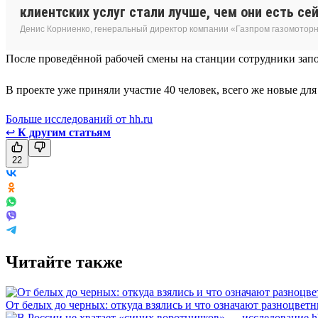
клиентских услуг стали лучше, чем они есть сей
Денис Корниенко, генеральный директор компании «Газпром газомотор
После проведённой рабочей смены на станции сотрудники запо
В проекте уже приняли участие 40 человек, всего же новые дл
Больше исследований от hh.ru
↩
К другим статьям
22
Читайте также
От белых до черных: откуда взялись и что означают разноцвет