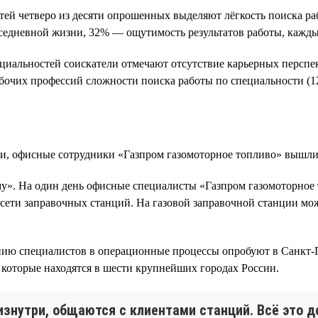
й четверо из десяти опрошенных выделяют лёгкость поиска ра
вседневной жизни, 32% — ощутимость результатов работы, кажд
иальностей соискатели отмечают отсутствие карьерных перспек
бочих профессий сложности поиска работы по специальности (12
и, офисные сотрудники «Газпром газомоторное топливо» вышли 
му». На один день офисные специалисты «Газпром газомоторное
а сети заправочных станций. На газовой заправочной станции м
нию специалистов в операционные процессы опробуют в Санкт-П
которые находятся в шести крупнейших городах России.
нутри, общаются с клиентами станций. Всё это де