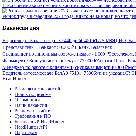
В России не хватает «синих воротничков» — исследование hh.
Рынок труда в середине 2023 года: никто не виноват, но что де
Вакансии дня
Водитель (п. Балаганск)
от
37 440
до
66 461
₽
ГАУ МФЦ ИО, Бал
Представитель Т-Банка
от
50 000
₽
Т-Банк, Балаганск
Специалист по линейным сооружениям
от
41 000
₽
Ростелеком, 
Фармацевт / Консультант в аптеку
от
75 000
₽
Аптеки Плюс, Бал
Менеджер по работе с клиентами (скупка/займы)
от
40 000
₽
Mon
Водитель автосамосвала БелАЗ 75131, 75306
з/п не указана
СУЭК
HeadHunter
Размещение вакансий
Поиск по резюме
О компании
Наши вакансии
Реклама на сайте
Требования к ПО
Безопасный HeadHunter
HeadHunter API
Партнерам