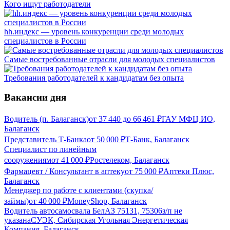
Кого ищут работодатели
hh.индекс — уровень конкуренции среди молодых
специалистов в России
Самые востребованные отрасли для молодых специалистов
Требования работодателей к кандидатам без опыта
Вакансии дня
Водитель (п. Балаганск)
от
37 440
до
66 461
₽
ГАУ МФЦ ИО,
Балаганск
Представитель Т-Банка
от
50 000
₽
Т-Банк, Балаганск
Специалист по линейным
сооружениям
от
41 000
₽
Ростелеком, Балаганск
Фармацевт / Консультант в аптеку
от
75 000
₽
Аптеки Плюс,
Балаганск
Менеджер по работе с клиентами (скупка/
займы)
от
40 000
₽
MoneyShop, Балаганск
Водитель автосамосвала БелАЗ 75131, 75306
з/п не
указана
СУЭК, Сибирская Угольная Энергетическая
Компания, Балаганск